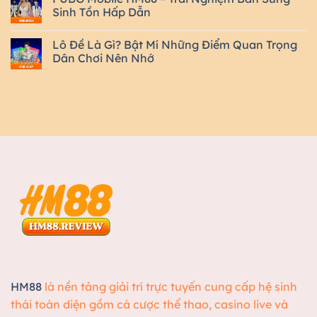
Sinh Tồn Hấp Dẫn
Lô Đề Là Gì? Bật Mí Những Điểm Quan Trọng
Dân Chơi Nên Nhớ
HM88
là nền tảng giải trí trực tuyến cung cấp hệ sinh
thái toàn diện gồm cá cược thể thao, casino live và