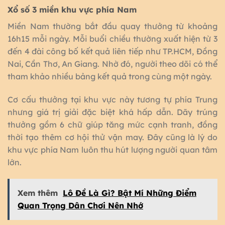
Xổ số 3 miền khu vực phía Nam
Miền Nam thường bắt đầu quay thưởng từ khoảng
16h15 mỗi ngày. Mỗi buổi chiều thường xuất hiện từ 3
đến 4 đài công bố kết quả liên tiếp như TP.HCM, Đồng
Nai, Cần Thơ, An Giang. Nhờ đó, người theo dõi có thể
tham khảo nhiều bảng kết quả trong cùng một ngày.
Cơ cấu thưởng tại khu vực này tương tự phía Trung
nhưng giá trị giải đặc biệt khá hấp dẫn. Dãy trúng
thưởng gồm 6 chữ giúp tăng mức cạnh tranh, đồng
thời tạo thêm cơ hội thử vận may. Đây cũng là lý do
khu vực phía Nam luôn thu hút lượng người quan tâm
lớn.
Xem thêm
Lô Đề Là Gì? Bật Mí Những Điểm
Quan Trọng Dân Chơi Nên Nhớ