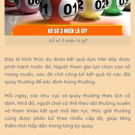
Xổ số 3 miền là gì?
Đây là hình thức dự đoán kết quả dựa trên dãy được
phát hành trước đó. Người tham gia lựa chọn con số
mong muốn, sau đó chờ công bố kết quả từ các đài
quay thưởng để xác định trúng thưởng.
Mỗi ngày, các khu vực sẽ quay thưởng theo lịch cố
định. Nhờ đó, người chơi có thể theo dõi thường xuyên
và tham khảo kết quả mới liên tục. Mức giải thưởng
cũng được phân bổ theo nhiều cấp độ, giúp tăng
thêm tính hấp dẫn trong từng kỳ quay.