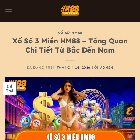
Chuyển
đến
nội
dung
XỔ SỐ HM88
Xổ Số 3 Miền HM88 – Tổng Quan
Chi Tiết Từ Bắc Đến Nam
ĐÃ ĐĂNG TRÊN
THÁNG 4 14, 2026
BỞI
ADMIN
14
Th4