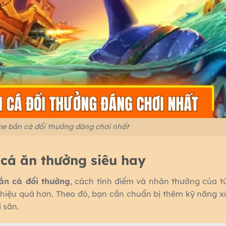
e bắn cá đổi thưởng đáng chơi nhất
 cá ăn thưởng siêu hay
ắn cá đổi thưởng
, cách tính điểm và nhân thưởng của t
h hiệu quả hơn. Theo đó, bạn cần chuẩn bị thêm kỹ năng xử
i săn.