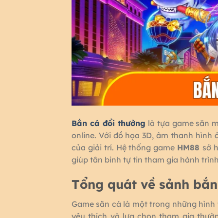
Bắn cá đổi thưởng
là tựa game săn m
online. Với đồ họa 3D, âm thanh hình
của giải trí. Hệ thống game
HM88
sở h
giúp tân binh tự tin tham gia hành trìn
Tổng quát về sảnh bắn
Game săn cá là một trong những hình th
yêu thích và lựa chọn tham gia thườ