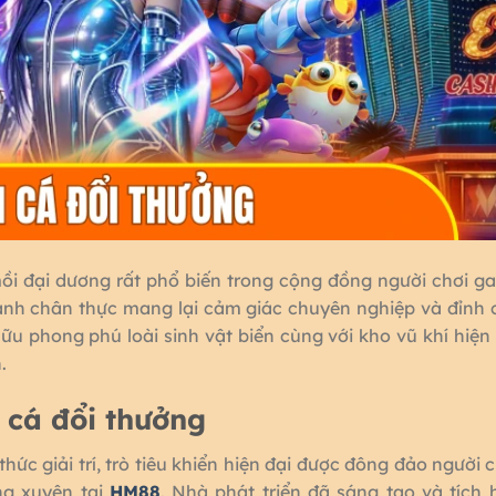
ồi đại dương rất phổ biến trong cộng đồng người chơi g
 ảnh chân thực mang lại cảm giác chuyên nghiệp và đỉnh 
ữu phong phú loài sinh vật biển cùng với kho vũ khí hiện 
h.
 cá đổi thưởng
ức giải trí, trò tiêu khiển hiện đại được đông đảo người 
ng xuyên tại
HM88
. Nhà phát triển đã sáng tạo và tích 