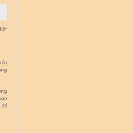
iệt
nền
ông
úng
bạn
 để