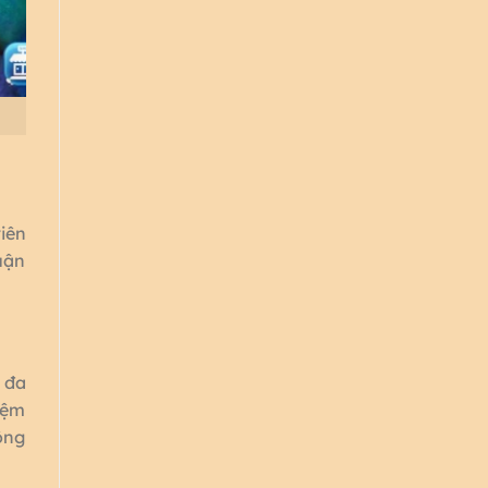
iên
uận
i đa
iệm
ông