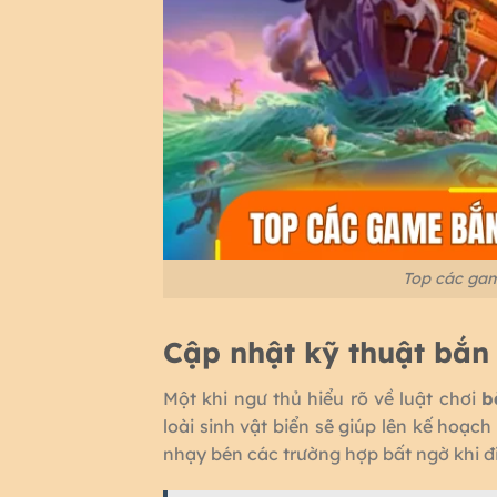
Top các gam
Cập nhật kỹ thuật bắn
Một khi ngư thủ hiểu rõ về luật chơi
b
loài sinh vật biển sẽ giúp lên kế hoạc
nhạy bén các trường hợp bất ngờ khi đ