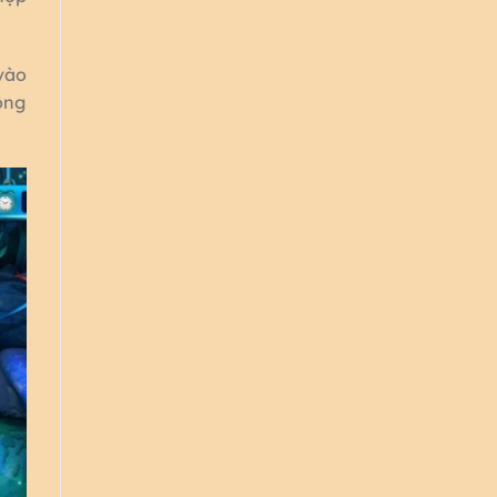
vào
ông