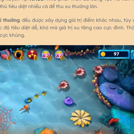
hủ tiêu diệt nhiều cá để thu xu thưởng lớn.
i thưởng
đều được xây dựng giá trị điểm khác nhau, tùy 
 độ tiêu diệt dễ, khó mà giá trị xu tăng cao cực đỉnh. Th
 cực khủng.