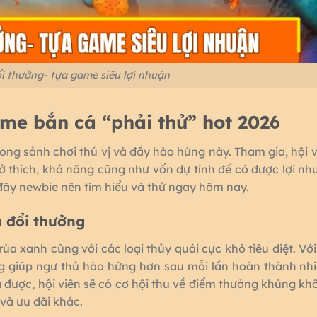
i thưởng- tựa game siêu lợi nhuận
me bắn cá “phải thử” hot 2026
ng sảnh chơi thú vị và đầy hào hứng này. Tham gia, hội v
sở thích, khả năng cũng như vốn dự tính để có được lợi nh
đây newbie nên tìm hiểu và thử ngay hôm nay.
á đổi thưởng
rùa xanh cùng với các loại thủy quái cực khó tiêu diệt. Vớ
ởng giúp ngư thủ hào hứng hơn sau mỗi lần hoàn thành nh
ạ được, hội viên sẽ có cơ hội thu về điểm thưởng khủng kh
 và ưu đãi khác.