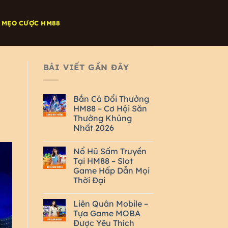
MẸO CƯỢC HM88
BÀI VIẾT GẦN ĐÂY
Bắn Cá Đổi Thưởng
HM88 – Cơ Hội Săn
Thưởng Khủng
Nhất 2026
Nổ Hũ Sấm Truyền
Tại HM88 – Slot
Game Hấp Dẫn Mọi
Thời Đại
Liên Quân Mobile –
Tựa Game MOBA
Được Yêu Thích