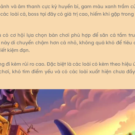
nh ảnh và âm thanh cực kỳ huyền bí, gam màu xanh trầm c
các loài cá, boss tại đây có giá trị cao, hiếm khi gặp trong
 có cơ hội lựa chọn bàn chơi phù hợp để săn cá tầm tru
t này di chuyển chậm hơn cá nhỏ, không quá khó để tiêu d
iết kiệm đạn.
 đi kèm rủi ro cao. Đặc biệt là các loài có kèm theo hiệu
chơi, khó tìm điểm yếu và có các loài xuất hiện chưa đầy