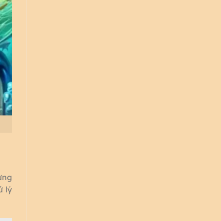
ừng
 lý