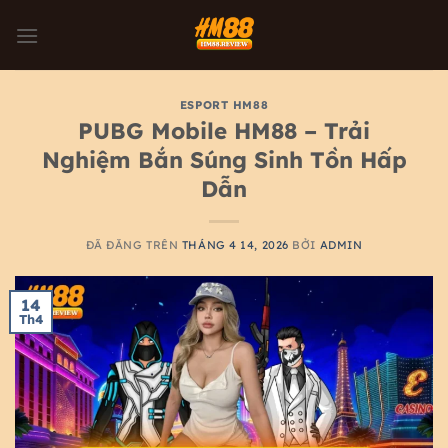
Chuyển
đến
nội
dung
ESPORT HM88
PUBG Mobile HM88 – Trải
Nghiệm Bắn Súng Sinh Tồn Hấp
Dẫn
ĐÃ ĐĂNG TRÊN
THÁNG 4 14, 2026
BỞI
ADMIN
14
Th4