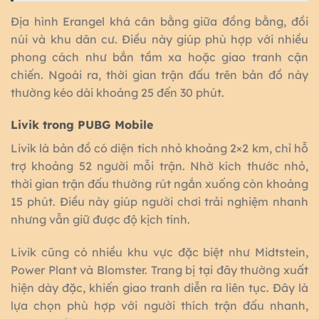
Địa hình Erangel khá cân bằng giữa đồng bằng, đồi
núi và khu dân cư. Điều này giúp phù hợp với nhiều
phong cách như bắn tầm xa hoặc giao tranh cận
chiến. Ngoài ra, thời gian trận đấu trên bản đồ này
thường kéo dài khoảng 25 đến 30 phút.
Livik trong PUBG Mobile
Livik là bản đồ có diện tích nhỏ khoảng 2×2 km, chỉ hỗ
trợ khoảng 52 người mỗi trận. Nhờ kích thước nhỏ,
thời gian trận đấu thường rút ngắn xuống còn khoảng
15 phút. Điều này giúp người chơi trải nghiệm nhanh
nhưng vẫn giữ được độ kịch tính.
Livik cũng có nhiều khu vực đặc biệt như Midtstein,
Power Plant và Blomster. Trang bị tại đây thường xuất
hiện dày đặc, khiến giao tranh diễn ra liên tục. Đây là
lựa chọn phù hợp với người thích trận đấu nhanh,