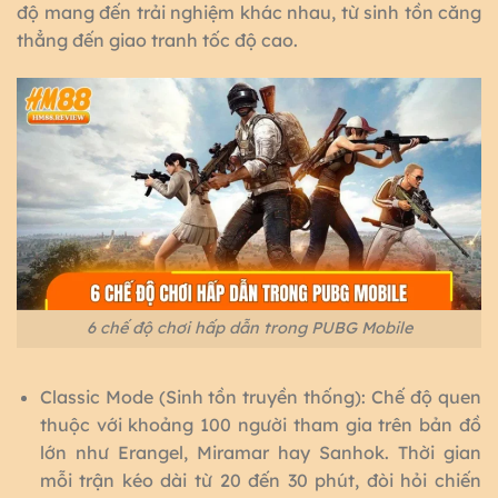
độ mang đến trải nghiệm khác nhau, từ sinh tồn căng
thẳng đến giao tranh tốc độ cao.
6 chế độ chơi hấp dẫn trong PUBG Mobile
Classic Mode (Sinh tồn truyền thống): Chế độ quen
thuộc với khoảng 100 người tham gia trên bản đồ
lớn như Erangel, Miramar hay Sanhok. Thời gian
mỗi trận kéo dài từ 20 đến 30 phút, đòi hỏi chiến