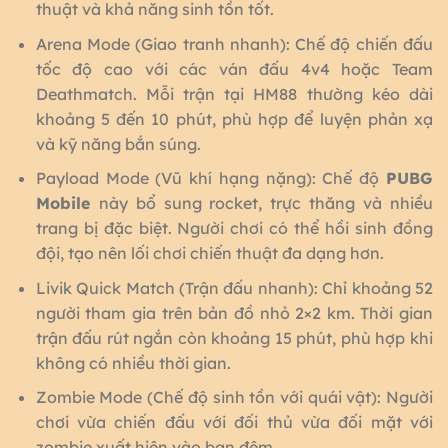
thuật và khả năng sinh tồn tốt.
Arena Mode (Giao tranh nhanh): Chế độ chiến đấu
tốc độ cao với các ván đấu 4v4 hoặc Team
Deathmatch. Mỗi trận tại HM88 thường kéo dài
khoảng 5 đến 10 phút, phù hợp để luyện phản xạ
và kỹ năng bắn súng.
Payload Mode (Vũ khí hạng nặng): Chế độ
PUBG
Mobile
này bổ sung rocket, trực thăng và nhiều
trang bị đặc biệt. Người chơi có thể hồi sinh đồng
đội, tạo nên lối chơi chiến thuật đa dạng hơn.
Livik Quick Match (Trận đấu nhanh): Chỉ khoảng 52
người tham gia trên bản đồ nhỏ 2×2 km. Thời gian
trận đấu rút ngắn còn khoảng 15 phút, phù hợp khi
không có nhiều thời gian.
Zombie Mode (Chế độ sinh tồn với quái vật): Người
chơi vừa chiến đấu với đối thủ vừa đối mặt với
zombie xuất hiện vào ban đêm.