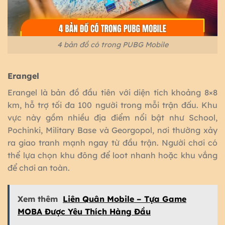
4 bản đồ có trong PUBG Mobile
Erangel
Erangel là bản đồ đầu tiên với diện tích khoảng 8×8
km, hỗ trợ tối đa 100 người trong mỗi trận đấu. Khu
vực này gồm nhiều địa điểm nổi bật như School,
Pochinki, Military Base và Georgopol, nơi thường xảy
ra giao tranh mạnh ngay từ đầu trận. Người chơi có
thể lựa chọn khu đông để loot nhanh hoặc khu vắng
để chơi an toàn.
Xem thêm
Liên Quân Mobile – Tựa Game
MOBA Được Yêu Thích Hàng Đầu