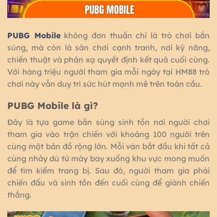
PUBG Mobile
không đơn thuần chỉ là trò chơi bắn
súng, mà còn là sân chơi cạnh tranh, nơi kỹ năng,
chiến thuật và phản xạ quyết định kết quả cuối cùng.
Với hàng triệu người tham gia mỗi ngày tại HM88 trò
chơi này vẫn duy trì sức hút mạnh mẽ trên toàn cầu.
PUBG Mobile là gì?
Đây là tựa game bắn súng sinh tồn nơi người chơi
tham gia vào trận chiến với khoảng 100 người trên
cùng một bản đồ rộng lớn. Mỗi ván bắt đầu khi tất cả
cùng nhảy dù từ máy bay xuống khu vực mong muốn
để tìm kiếm trang bị. Sau đó, người tham gia phải
chiến đấu và sinh tồn đến cuối cùng để giành chiến
thắng.