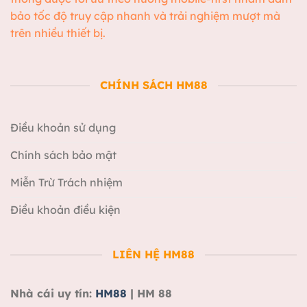
bảo tốc độ truy cập nhanh và trải nghiệm mượt mà
trên nhiều thiết bị.
CHÍNH SÁCH HM88
Điều khoản sử dụng
Chính sách bảo mật
Miễn Trừ Trách nhiệm
Điều khoản điều kiện
LIÊN HỆ HM88
Nhà cái uy tín:
HM88
| HM 88