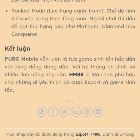
Ranked Mode (Leo hạng cạnh tranh): Chế độ tính
điểm xếp hạng theo từng mùa. Người chơi thi đấu
để đạt thứ hạng cao như Platinum, Diamond hay
Conqueror.
Kết luận
PUBG Mobile
vẫn luôn là tựa game sinh tồn hấp dẫn
với cộng đồng đông đảo. Với hệ thống ổn định và
nhiều tính năng hấp dẫn,
HM88
là lựa chọn phù hợp
cho những ai yêu thích cá cược Esport và game sinh
tồn.
Mục nhập này đã được đăng trong
Esport HM88
. Đánh dấu trang