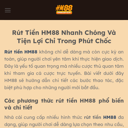
Chuyển
đến
nội
dung
Rút Tiền HM88 Nhanh Chóng Và
Tiện Lợi Chỉ Trong Phút Chốc
Rút tiền HM88
không chỉ dễ dàng mà còn cực kỳ an
toàn, giúp người chơi yên tâm khi thực hiện giao dịch.
Đây là yếu tố quan trọng mà nhiều cược thủ quan tâm
khi tham gia cá cược trực tuyến. Bài viết dưới đây
HM88 sẽ hướng dẫn chi tiết các bước thao tác, đặc
biệt phù hợp cho những người mới bắt đầu.
Các phương thức rút tiền HM88 phổ biến
và chi tiết
Nhà cái cung cấp nhiều hình thức
rút tiền
HM88
đa
dạng, giúp người chơi dễ dàng lựa chọn theo nhu cầu,