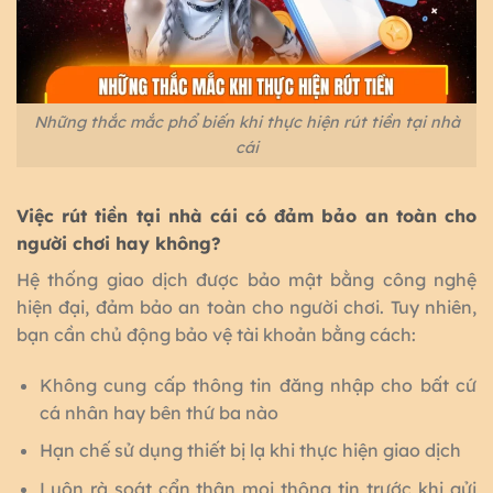
Những thắc mắc phổ biến khi thực hiện rút tiền tại nhà
cái
Việc rút tiền tại nhà cái có đảm bảo an toàn cho
người chơi hay không?
Hệ thống giao dịch được bảo mật bằng công nghệ
hiện đại, đảm bảo an toàn cho người chơi. Tuy nhiên,
bạn cần chủ động bảo vệ tài khoản bằng cách:
Không cung cấp thông tin đăng nhập cho bất cứ
cá nhân hay bên thứ ba nào
Hạn chế sử dụng thiết bị lạ khi thực hiện giao dịch
Luôn rà soát cẩn thận mọi thông tin trước khi gửi