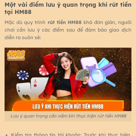
Một vài điểm lưu ý quan trọng khi rút tiền
tại HM88
Mặc dù quy trình
rút tiền HM88
khá đơn giản, người
chơi cần lưu ý các điểm sau để đảm bảo giao dịch
diễn ra suôn sẻ:
Lưu ý quan trọng cần nắm khi thực hiện rút tiền HM88
Kiểm tra thông tin tài khoản: Trước khi thực hiện,