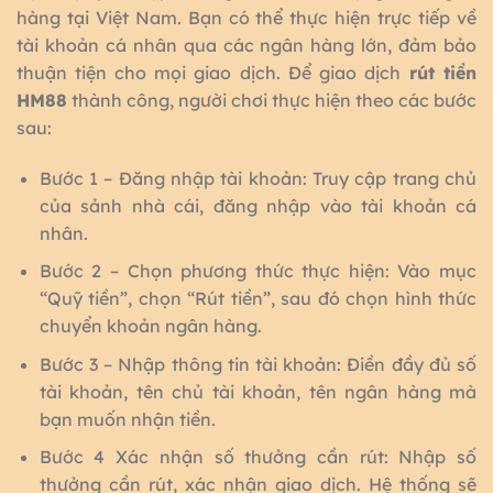
hàng tại Việt Nam. Bạn có thể thực hiện trực tiếp về
tài khoản cá nhân qua các ngân hàng lớn, đảm bảo
thuận tiện cho mọi giao dịch. Để giao dịch
rút tiền
HM88
thành công, người chơi thực hiện theo các bước
sau:
Bước 1 – Đăng nhập tài khoản: Truy cập trang chủ
của sảnh nhà cái, đăng nhập vào tài khoản cá
nhân.
Bước 2 – Chọn phương thức thực hiện: Vào mục
“Quỹ tiền”, chọn “Rút tiền”, sau đó chọn hình thức
chuyển khoản ngân hàng.
Bước 3 – Nhập thông tin tài khoản: Điền đầy đủ số
tài khoản, tên chủ tài khoản, tên ngân hàng mà
bạn muốn nhận tiền.
Bước 4 Xác nhận số thưởng cần rút: Nhập số
thưởng cần rút, xác nhận giao dịch. Hệ thống sẽ