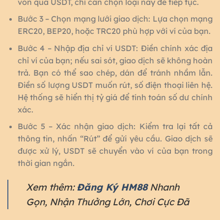
vốn qua USDT, chỉ cần chọn loại này để tiếp tục.
Bước 3 – Chọn mạng lưới giao dịch: Lựa chọn mạng
ERC20, BEP20, hoặc TRC20 phù hợp với ví của bạn.
Bước 4 – Nhập địa chỉ ví USDT: Điền chính xác địa
chỉ ví của bạn; nếu sai sót, giao dịch sẽ không hoàn
trả. Bạn có thể sao chép, dán để tránh nhầm lẫn.
Điền số lượng USDT muốn rút, số điện thoại liên hệ.
Hệ thống sẽ hiển thị tỷ giá để tính toán số dư chính
xác.
Bước 5 – Xác nhận giao dịch: Kiểm tra lại tất cả
thông tin, nhấn “Rút” để gửi yêu cầu. Giao dịch sẽ
được xử lý, USDT sẽ chuyển vào ví của bạn trong
thời gian ngắn.
Xem thêm:
Đăng Ký HM88
Nhanh
Gọn, Nhận Thưởng Lớn, Chơi Cực Đã