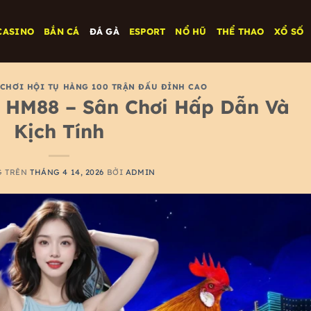
CASINO
BẮN CÁ
ĐÁ GÀ
ESPORT
NỔ HŨ
THỂ THAO
XỔ SỐ
 CHƠI HỘI TỤ HÀNG 100 TRẬN ĐẤU ĐỈNH CAO
 HM88 – Sân Chơi Hấp Dẫn Và
Kịch Tính
G TRÊN
THÁNG 4 14, 2026
BỞI
ADMIN