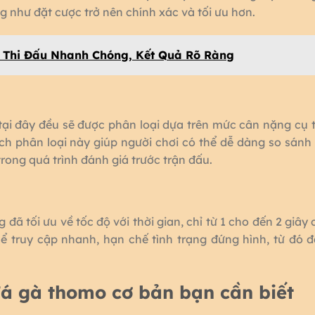
ng như đặt cược trở nên chính xác và tối ưu hơn.
 Thi Đấu Nhanh Chóng, Kết Quả Rõ Ràng
ại đây đều sẽ được phân loại dựa trên mức cân nặng cụ t
ách phân loại này giúp người chơi có thể dễ dàng so sánh 
trong quá trình đánh giá trước trận đấu.
ã tối ưu về tốc độ với thời gian, chỉ từ 1 cho đến 2 giây
hể truy cập nhanh, hạn chế tình trạng đứng hình, từ đó 
đá gà thomo cơ bản bạn cần biết