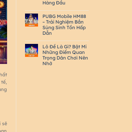
Hàng Đầu
PUBG Mobile HM88
– Trải Nghiệm Bắn
Súng Sinh Tồn Hấp
Dẫn
Lô Đề Là Gì? Bật Mí
Những Điểm Quan
Trọng Dân Chơi Nên
Nhớ
hất
tế,
ảng
i sẽ
bạn