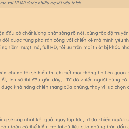
mo tại HM88 được nhiều người yêu thích
 đấu có chất lượng phát sóng rõ nét, cùng tốc độ truyền 
o dõi được từng pha tấn công với chiến kê mà mình yêu th
nghiệm mượt mà, full HD, tối ưu trên mọi thiết bị khác nh
ủa chúng tôi sẽ hiển thị chi tiết mọi thông tin liên quan
ổi, lịch sử thi đấu gần đây,… Từ đó khiến người dùng có 
á được khả năng chiến thắng của chúng, thay vì lựa chọn 
ống sẽ cập nhật kết quả ngay lập tức, từ đó khiến người c
oàn toàn có thể kiểm tra lại dữ liệu của những trận đấu 