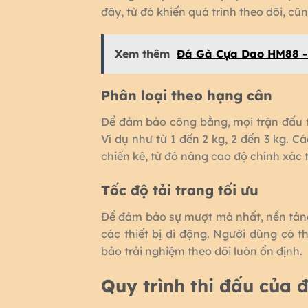
đây, từ đó khiến quá trình theo dõi, cũ
Xem thêm
Đá Gà Cựa Dao HM88 -
Phân loại theo hạng cân
Để đảm bảo công bằng, mọi trận đấu t
Ví dụ như từ 1 đến 2 kg, 2 đến 3 kg. C
chiến kê, từ đó nâng cao độ chính xác 
Tốc độ tải trang tối ưu
Để đảm bảo sự mượt mà nhất, nền tảng đ
các thiết bị di động. Người dùng có t
bảo trải nghiệm theo dõi luôn ổn định.
Quy trình thi đấu của 