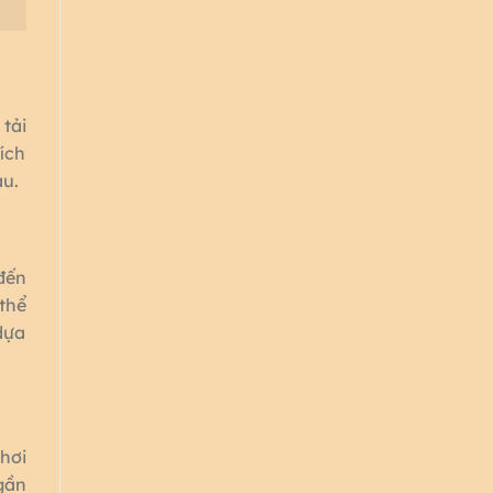
tải
ích
au.
 đến
thể
dựa
hơi
gần