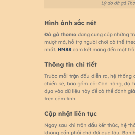
Lý do đá gà Tho
Hình ảnh sắc nét
Đá gà thomo
đang cung cấp những trận
mượt mà, hỗ trợ người chơi có thể the
nhất.
HM88
cam kết mang đến một trải 
Thông tin chi tiết
Trước mỗi trận đấu diễn ra, hệ thống c
chiến kê, bao gồm cả: Cân nặng, độ tu
dựa vào dữ liệu này để có thể đánh gi
trên cảm tính.
Cập nhật liên tục
Ngay sau khi trận đấu kết thúc, hệ th
không cần phải chờ đợi quá lâu. Bạn h