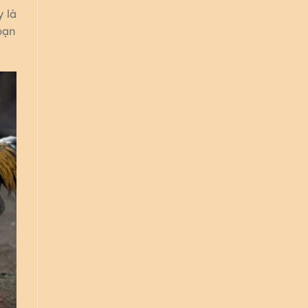
y là
bạn