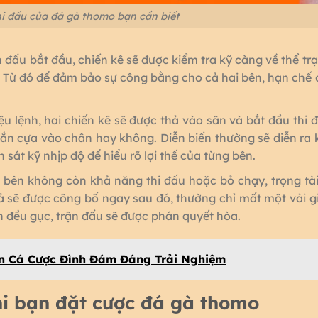
hi đấu của đá gà thomo bạn cần biết
n đấu bắt đầu, chiến kê sẽ được kiểm tra kỹ càng về thể tr
. Từ đó để đảm bảo sự công bằng cho cả hai bên, hạn chế 
ệu lệnh, hai chiến kê sẽ được thả vào sân và bắt đầu thi 
gắn cựa vào chân hay không. Diễn biến thường sẽ diễn ra 
sát kỹ nhịp độ để hiểu rõ lợi thế của từng bên.
i bên không còn khả năng thi đấu hoặc bỏ chạy, trọng tài
ả sẽ được công bố ngay sau đó, thường chỉ mất một vài gi
n đều gục, trận đấu sẽ được phán quyết hòa.
n Cá Cược Đình Đám Đáng Trải Nghiệm
hi bạn đặt cược đá gà thomo