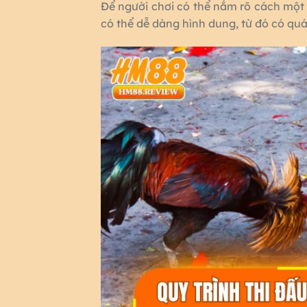
Để người chơi có thể nắm rõ cách một 
có thể dễ dàng hình dung, từ đó có quá 