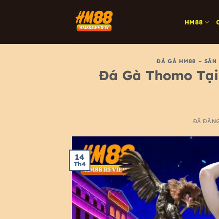
Chuyển
đến
HM88
nội
dung
ĐÁ GÀ HM88 – SÂN
Đá Gà Thomo Tại
ĐÃ ĐĂN
14
Th4